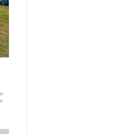
er
en