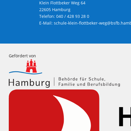
Klein Flottbeker Weg 64
22605 Hamburg
Telefon: 040 / 428 93 28 0
E-Mail:
schule-klein-flottbeker-weg@bsfb.ham
Gefördert von